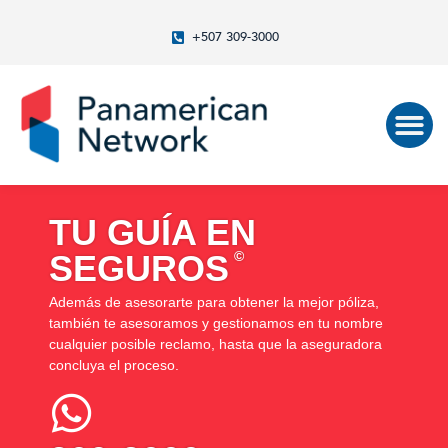
+507 309-3000
TU GUÍA EN
SEGUROS
©
Además de asesorarte para obtener la mejor póliza,
también te asesoramos y gestionamos en tu nombre
cualquier posible reclamo, hasta que la aseguradora
concluya el proceso.